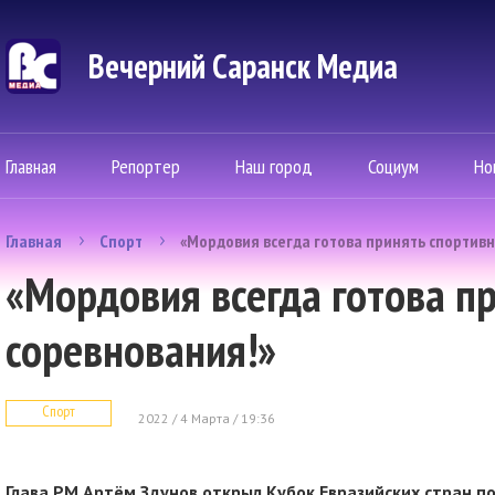
Вечерний Саранск Mедиа
Главная
Репортер
Наш город
Социум
Но
Главная
Спорт
«Мордовия всегда готова принять спортив
«Мордовия всегда готова п
соревнования!»
Спорт
2022 / 4 Марта / 19:36
Глава РМ Артём Здунов открыл Кубок Евразийских стран п