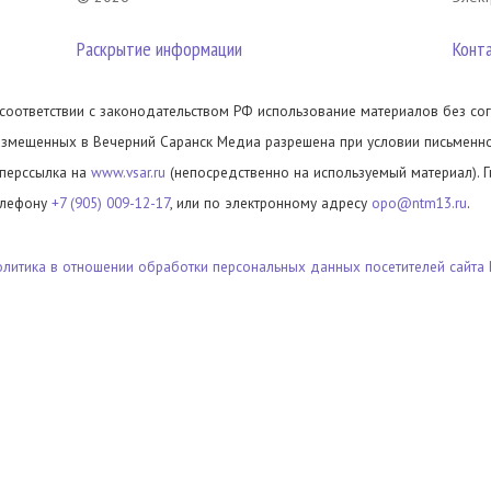
Раскрытие информации
Конт
 соответствии с законодательством РФ использование материалов без сог
азмещенных в Вечерний Саранск Медиа разрешена при условии письменног
иперссылка на
www.vsar.ru
(непосредственно на используемый материал). 
елефону
+7 (905) 009-12-17
, или по электронному адресу
opo@ntm13.ru
.
олитика в отношении обработки персональных данных посетителей сайта