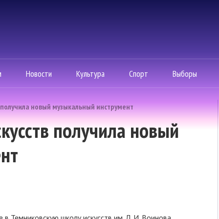
м
Новости
Культура
Спорт
Выборы
 получила новый музыкальный инструмент
кусств получила новый
нт
 в Темниковскую школу искусств им. Л. И. Воинова