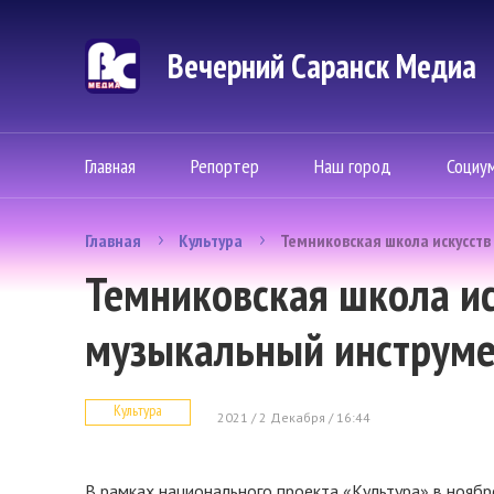
Вечерний Саранск Mедиа
Главная
Репортер
Наш город
Социу
Главная
Культура
Темниковская школа искусств
Темниковская школа ис
музыкальный инструме
Культура
2021 / 2 Декабря / 16:44
В рамках национального проекта «Культура» в ноябре