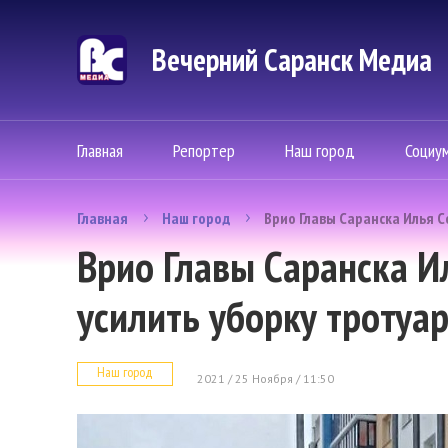
Вечерний Саранск Mедиа
Главная
Репортер
Наш город
Социу
Главная
Наш город
Врио Главы Саранска Илья С
Врио Главы Саранска И
усилить уборку тротуа
Наш город
2021 / 25 Ноября / 11:50