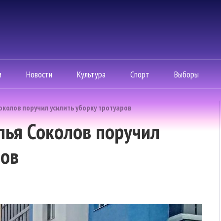
м
Новости
Культура
Спорт
Выборы
околов поручил усилить уборку тротуаров
лья Соколов поручил
ров