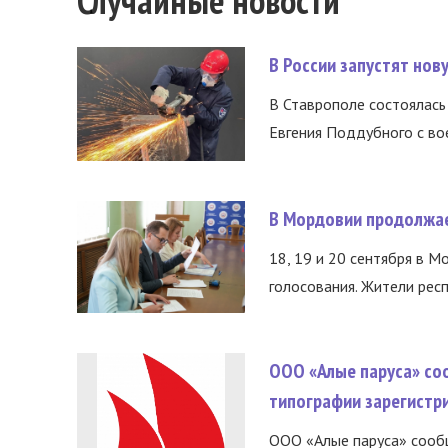
Случайные новости
В России запустят но
В Ставрополе состоялась 
Евгения Поддубного с во
В Мордовии продолжае
18, 19 и 20 сентября в М
голосования. Жители респ
ООО «Алые паруса» со
типографии зарегистр
ООО «Алые паруса» сообщ