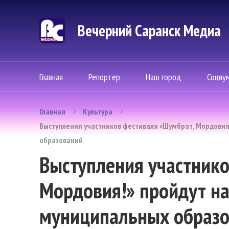
Вечерний Саранск Mедиа
Главная
Репортер
Наш город
Социу
Главная
Культура
Выступления участников фестиваля «Шумбрат, Мордовия
образований
Выступления участнико
Мордовия!» пройдут на
муниципальных образ