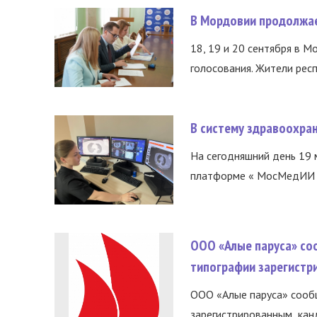
В Мордовии продолжае
18, 19 и 20 сентября в М
голосования. Жители респ
В систему здравоохра
На сегодняшний день 19 
платформе « МосМедИИ ».
ООО «Алые паруса» со
типографии зарегистр
ООО «Алые паруса» сообщ
зарегистрированным канд