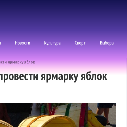
м
Новости
Культура
Спорт
Выборы
ести ярмарку яблок
провести ярмарку яблок