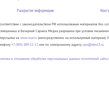
Раскрытие информации
Конт
 соответствии с законодательством РФ использование материалов без сог
азмещенных в Вечерний Саранск Медиа разрешена при условии письменног
иперссылка на
www.vsar.ru
(непосредственно на используемый материал). 
елефону
+7 (905) 009-12-17
, или по электронному адресу
opo@ntm13.ru
.
олитика в отношении обработки персональных данных посетителей сайта