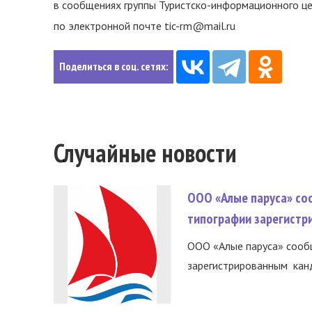
в сообщениях группы Туристско-информационного ц
по электронной почте tic-rm@mail.ru
Поделиться в соц. сетях:
Случайные новости
ООО «Алые паруса» со
типографии зарегистр
ООО «Алые паруса» сообщ
зарегистрированным канд