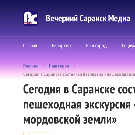
Вечерний Саранск Mедиа
Главная
Репортер
Наш город
Социу
Главная
Наш город
Сегодня в Саранске состоится бесплатная пешеходная эк
Сегодня в Саранске сос
пешеходная экскурсия 
мордовской земли»