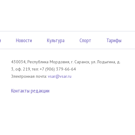
м
Новости
Культура
Спорт
Тарифы
430034, Республика Мордовия, г. Саранск, ул. Лодыгина, д.
3, оф. 219, тел: +7 (906) 379-66-64
Электронная почта:
vsar@vsar.ru
Контакты редакции
лов без согласия правообладателя является незаконным и влечет ответс
 письменного согласия правообладателя. При использовании материалов 
атериал). Гиперссылка должна располагаться в начале текстового мате
tm13.ru
.