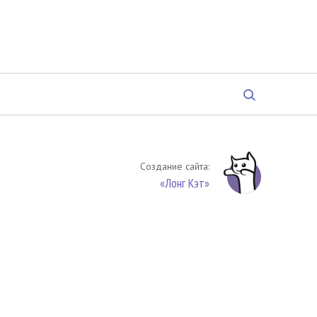
Создание сайта:
«Лонг Кэт»
твенность. Цитирование (целиком или частями) материалов
обязательное указание на источник цитирования -
риала. По вопросам цитирования материалов обращайтесь по