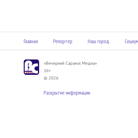
Главная
Репортер
Наш город
Социу
«Вечерний Саранск Mедиа»
16+
© 2026
Раскрытие информации
В соответствии с законодательством РФ использование материа
размещенных в Вечерний Саранск Медиа разрешена при условии
гиперссылка на
www.vsar.ru
(непосредственно на используемый м
телефону
+7 (905) 009-12-17
, или по электронному адресу
opo@n