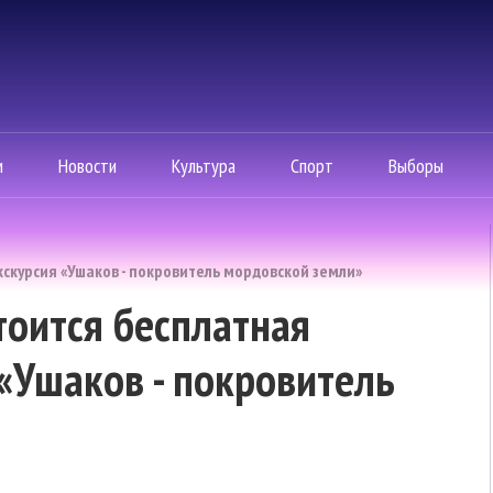
м
Новости
Культура
Спорт
Выборы
скурсия «Ушаков - покровитель мордовской земли»
тоится бесплатная
«Ушаков - покровитель