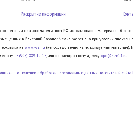
Раскрытие информации
Конт
 соответствии с законодательством РФ использование материалов без сог
азмещенных в Вечерний Саранск Медиа разрешена при условии письменног
иперссылка на
www.vsar.ru
(непосредственно на используемый материал). 
елефону
+7 (905) 009-12-17
, или по электронному адресу
opo@ntm13.ru
.
олитика в отношении обработки персональных данных посетителей сайта