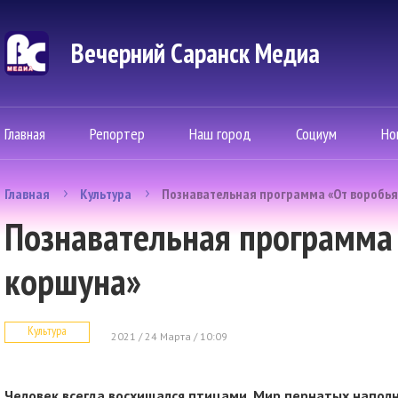
Вечерний Саранск Mедиа
Главная
Репортер
Наш город
Социум
Но
Главная
Культура
Познавательная программа «От воробья
Познавательная программа 
коршуна»
Культура
2021 / 24 Марта / 10:09
Человек всегда восхищался птицами. Мир пернатых напол