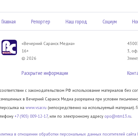
Главная
Репортер
Наш город
Социум
Но
«Вечерний Саранск Mедиа»
43003
16+
3, оф
© 2026
Элект
Раскрытие информации
Конт
 соответствии с законодательством РФ использование материалов без сог
азмещенных в Вечерний Саранск Медиа разрешена при условии письменног
иперссылка на
www.vsar.ru
(непосредственно на используемый материал). 
елефону
+7 (905) 009-12-17
, или по электронному адресу
opo@ntm13.ru
.
олитика в отношении обработки персональных данных посетителей сайта