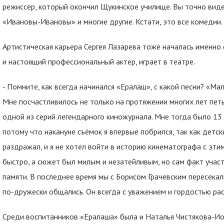
режиссер, который окончил Щукинское училище. Вы точно виде
«Ивановы-Ивановы» и многие другие. Кстати, это все комедии.
Артистическая карьера Сергея Лазарева тоже началась именно с
и настоящий профессиональный актер, играет в театре.
- Помните, как всегда начинался «Ералаш», с какой песни? «Мал
Мне посчастливилось не только на протяжении многих лет петь 
одной из серий легендарного киножурнала. Мне тогда было 13 
потому что накануне съёмок я впервые побрился, так как детс
раздражал, и я не хотел войти в историю кинематографа с эти
быстро, а сюжет был милым и незатейливым, но сам факт участ
памяти. В последнее время мы с Борисом Грачевским пересекали
по-дружески общались. Он всегда с уважением и гордостью р
Среди воспитанников «Ералаша» была и Наталья Чистякова-Ио