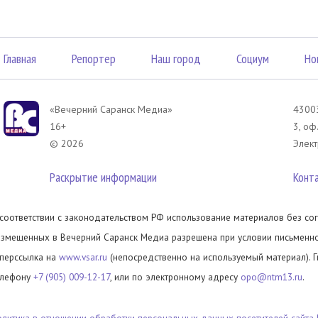
Главная
Репортер
Наш город
Социум
Но
«Вечерний Саранск Mедиа»
43003
16+
3, оф
© 2026
Элект
Раскрытие информации
Конт
 соответствии с законодательством РФ использование материалов без сог
азмещенных в Вечерний Саранск Медиа разрешена при условии письменног
иперссылка на
www.vsar.ru
(непосредственно на используемый материал). 
елефону
+7 (905) 009-12-17
, или по электронному адресу
opo@ntm13.ru
.