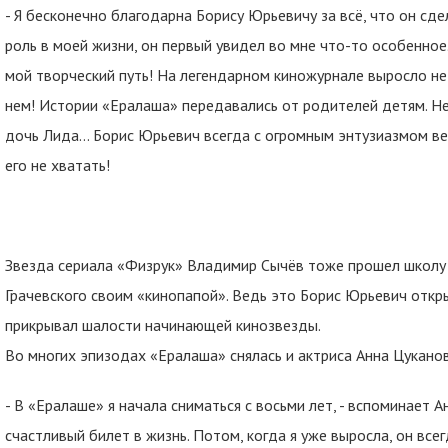
- Я бесконечно благодарна Борису Юрьевичу за всё, что он сдел
роль в моей жизни, он первый увидел во мне что-то особенное
мой творческий путь! На легендарном киножурнале выросло не
нем! Истории «Ералаша» передавались от родителей детям. Не
дочь Лида… Борис Юрьевич всегда с огромным энтузиазмом вер
его не хватать!
Звезда сериала «Физрук» Владимир Сычёв тоже прошел школу 
Грачевского своим «кинопапой». Ведь это Борис Юрьевич откры
прикрывал шалости начинающей кинозвезды.
Во многих эпизодах «Ералаша» снялась и актриса Анна Цукано
- В «Ералаше» я начала сниматься с восьми лет, - вспоминает А
счастливый билет в жизнь. Потом, когда я уже выросла, он все