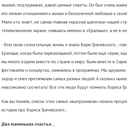
хвалил, подтрунивал, давал ценные советы. Он был очень важ
его легким отношением к жизни и бесконечной любовью к свое
Мало кто знает, но самая главная «красная шапочка» нашей ст
телевизионном экране, снявшись именно в «Ералаше», а не в ле
- Всю свою сознательную жизнь я знала Борю Грачевского, - гово
Ералаше, когда была первоклашкой, потом были ещё серии, ещё
мы много ездили вместе по стране и миру: были вместе в Сирии
фестивалях и концертах, снимались в программах. Мы дружили 
задор и смех притягивали самых разных людей. А сколько нын
невозможно сосчитать! Все эти люди будут помнить Бориса Г
Как вы поняли, список этих самых «выпускников» можно продля
история про Бориса Грачевского...
Два маленьких счастья…