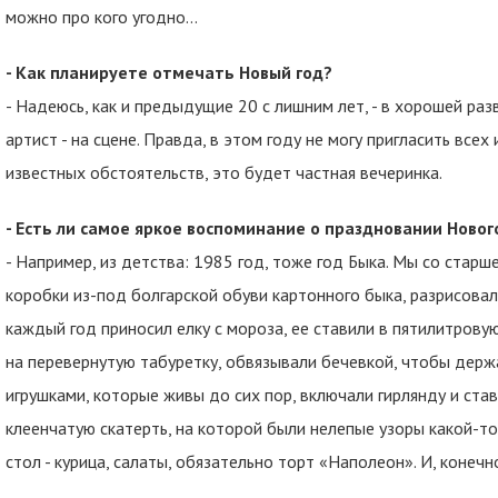
можно про кого угодно…
- Как планируете отмечать Новый год?
- Надеюсь, как и предыдущие 20 с лишним лет, - в хорошей ра
артист - на сцене. Правда, в этом году не могу пригласить всех 
известных обстоятельств, это будет частная вечеринка.
- Есть ли самое яркое воспоминание о праздновании Новог
- Например, из детства: 1985 год, тоже год Быка. Мы со стар
коробки из-под болгарской обуви картонного быка, разрисовал
каждый год приносил елку с мороза, ее ставили в пятилитровую
на перевернутую табуретку, обвязывали бечевкой, чтобы держ
игрушками, которые живы до сих пор, включали гирлянду и ста
клеенчатую скатерть, на которой были нелепые узоры какой-т
стол - курица, салаты, обязательно торт «Наполеон». И, конечн