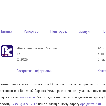
Главная
Репортер
Наш город
Социум
Но
«Вечерний Саранск Mедиа»
43003
16+
3, оф
© 2026
Элект
Раскрытие информации
Конт
 соответствии с законодательством РФ использование материалов без сог
азмещенных в Вечерний Саранск Медиа разрешена при условии письменног
иперссылка на
www.vsar.ru
(непосредственно на используемый материал). 
елефону
+7 (905) 009-12-17
, или по электронному адресу
opo@ntm13.ru
.