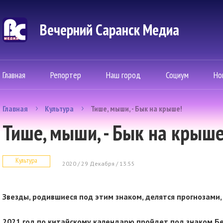
Вечерний Саранск Mедиа
Главная
Репортер
Наш город
Социум
Но
Главная
Культура
Тише, мыши, - Бык на крыше!
Тише, мыши, - Бык на крыше
Культура
2020 / 29 Декабря / 13:55
Звезды, родившиеся под этим знаком, делятся прогнозами
2021 год по китайскому календарю пройдет под знаком Бе