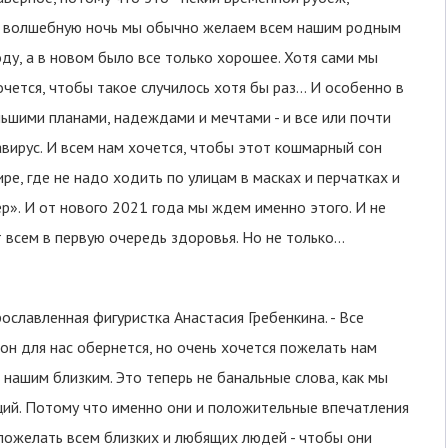
у волшебную ночь мы обычно желаем всем нашим родным
ду, а в новом было все только хорошее. Хотя сами мы
хочется, чтобы такое случилось хотя бы раз… И особенно в
льшими планами, надеждами и мечтами - и все или почти
авирус. И всем нам хочется, чтобы этот кошмарный сон
ре, где не надо ходить по улицам в масках и перчатках и
». И от нового 2021 года мы ждем именно этого. И не
 всем в первую очередь здоровья. Но не только…
прославленная фигуристка Анастасия Гребенкина. - Все
 он для нас обернется, но очень хочется пожелать нам
 нашим близким. Это теперь не банальные слова, как мы
оций. Потому что именно они и положительные впечатления
пожелать всем близких и любящих людей - чтобы они