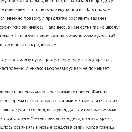
аму! Кроме подарков, конечно, не забываем и про досуг.
ые понимаем, что с детьми некуда пойти. Но в плохом
ся! Именно поэтому я предлагаю составить заранее
своим уже занимаюсь. Например, в нем есть игра «в школу»
тельно. Еще я уже давно купила своим внукам кукольный
новку и показать родителям.
 идут по своему пути и радуют друг друга поддержкой,
настроение! И никакой коронавирус нам не помешает!
тов еще и непривычным, - рассказывает певец Филипп
ти все время провел дома со своими детьми. И я счастлив,
стоянно куда-то ездил, выступал, да я детей практически
 друг о друге. У меня прекрасные дети, я за это время,
шлось осваивать и новые средства связи. Когда границы