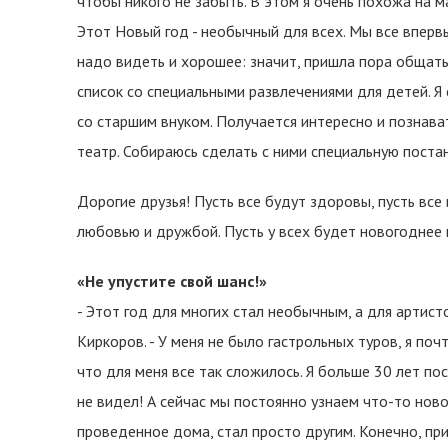
чтобы никого не забыть. В этом я очень похожа на м
Этот Новый год - необычный для всех. Мы все вперв
надо видеть и хорошее: значит, пришла пора общать
список со специальными развлечениями для детей. Я 
со старшим внуком. Получается интересно и познава
театр. Собираюсь сделать с ними специальную поста
Дорогие друзья! Пусть все будут здоровы, пусть все
любовью и дружбой. Пусть у всех будет новогоднее 
«Не упустите свой шанс!»
- Этот год для многих стал необычным, а для артис
Киркоров. - У меня не было гастрольных туров, я поч
что для меня все так сложилось. Я больше 30 лет по
не видел! А сейчас мы постоянно узнаем что-то новое
проведенное дома, стал просто другим. Конечно, при