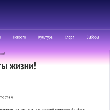
м
Новости
Культура
Спорт
Выборы
ни!
ты жизни!
итостей
верное, потому что это - некий временной рубеж,