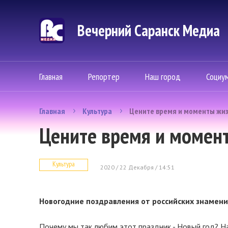
Вечерний Саранск Mедиа
Главная
Репортер
Наш город
Социу
Главная
Культура
Цените время и моменты жиз
Цените время и момен
Культура
2020 / 22 Декабря / 14:51
Новогодние поздравления от российских знамен
Почему мы так любим этот праздник - Новый год? На