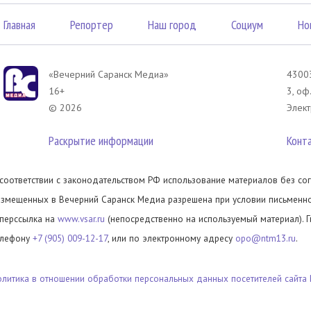
Главная
Репортер
Наш город
Социум
Но
«Вечерний Саранск Mедиа»
43003
16+
3, оф
© 2026
Элект
Раскрытие информации
Конт
 соответствии с законодательством РФ использование материалов без сог
азмещенных в Вечерний Саранск Медиа разрешена при условии письменног
иперссылка на
www.vsar.ru
(непосредственно на используемый материал). 
елефону
+7 (905) 009-12-17
, или по электронному адресу
opo@ntm13.ru
.
олитика в отношении обработки персональных данных посетителей сайта