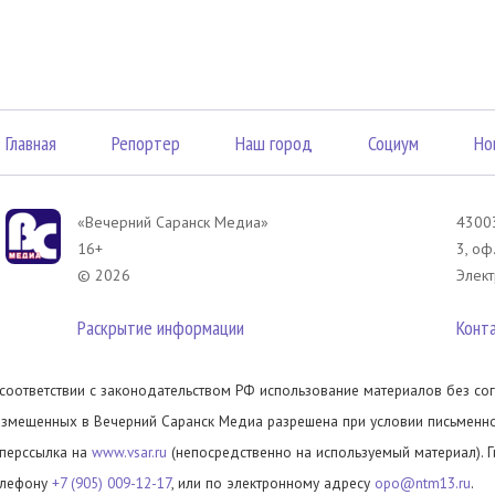
Главная
Репортер
Наш город
Социум
Но
«Вечерний Саранск Mедиа»
43003
16+
3, оф
© 2026
Элект
Раскрытие информации
Конт
 соответствии с законодательством РФ использование материалов без сог
азмещенных в Вечерний Саранск Медиа разрешена при условии письменног
иперссылка на
www.vsar.ru
(непосредственно на используемый материал). 
елефону
+7 (905) 009-12-17
, или по электронному адресу
opo@ntm13.ru
.