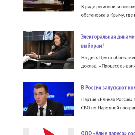
В ряде регионов возникл
обстановка в Крыму, где 
Электоральная динами
выборам!
На днях Центр обществе
доклад «Процесс выдвиже
В России запускают к
Партия «Единая Россия»
СВО по Народной програм
ООО «Алые паруса» со