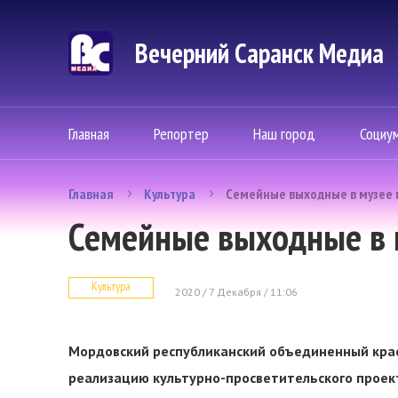
Вечерний Саранск Mедиа
Главная
Репортер
Наш город
Социу
Главная
Культура
Семейные выходные в музее и
Семейные выходные в м
Культура
2020 / 7 Декабря / 11:06
Мордовский республиканский объединенный кра
реализацию культурно-просветительского проект