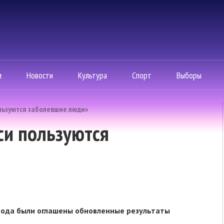
м
Новости
Культура
Спорт
Выборы
льзуются заболевшие люди»
си пользуются
рода были оглашены обновленные результаты