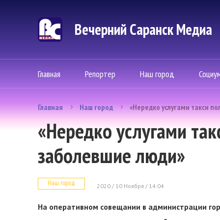
Вечерний Саранск Mедиа
Главная
Репортер
Наш город
Социу
Главная
Наш город
«Нередко услугами такси по
«Нередко услугами так
заболевшие люди»
Наш город
2020 / 10 Ноября / 14:04
На оперативном совещании в администрации го