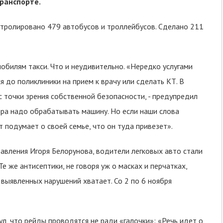
ранспорте.
тролировано 479 автобусов и троллейбусов. Сделано 211
обилям такси. Что и неудивительно. «Нередко услугами
 до поликлиники на прием к врачу или сделать КТ. В
 точки зрения собственной безопасности, - предупредил
ира надо обрабатывать машину. Но если наши слова
 подумает о своей семье, что он туда привезет».
авления Игоря Белорунова, водители легковых авто стали
е же антисептики, не говоря уж о масках и перчатках,
выявленных нарушений хватает. Со 2 по 6 ноября
ул, что рейды проводятся не ради «галочки»: «Речь идет о