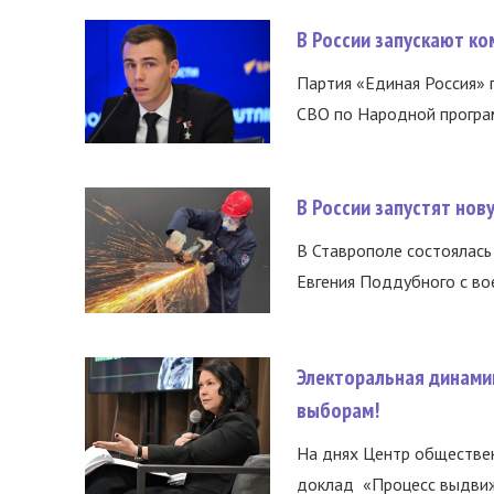
В России запускают к
Партия «Единая Россия»
СВО по Народной програм
В России запустят но
В Ставрополе состоялась 
Евгения Поддубного с во
Электоральная динами
выборам!
На днях Центр обществе
доклад «Процесс выдвиже