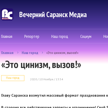
Вечерний Саранск Mедиа
Главная
Репортер
Наш город
Социум
Но
Главная
Наш город
«Это цинизм, вызов!»
«Это цинизм, вызов!»
Наш город
2020 / 10 Ноября / 13:54
Главу Саранска возмутил массовый формат празднования ю
В сторону все действующие запреты и ограничения! Свой 