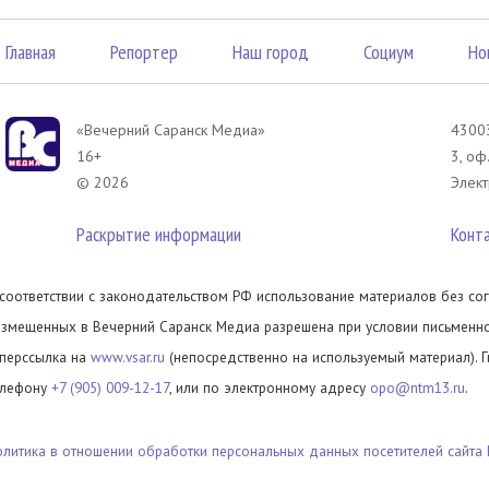
Главная
Репортер
Наш город
Социум
Но
«Вечерний Саранск Mедиа»
43003
16+
3, оф
© 2026
Элект
Раскрытие информации
Конт
 соответствии с законодательством РФ использование материалов без сог
азмещенных в Вечерний Саранск Медиа разрешена при условии письменног
иперссылка на
www.vsar.ru
(непосредственно на используемый материал). 
елефону
+7 (905) 009-12-17
, или по электронному адресу
opo@ntm13.ru
.
олитика в отношении обработки персональных данных посетителей сайта