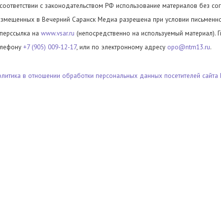
 соответствии с законодательством РФ использование материалов без сог
азмещенных в Вечерний Саранск Медиа разрешена при условии письменног
иперссылка на
www.vsar.ru
(непосредственно на используемый материал). 
елефону
+7 (905) 009-12-17
, или по электронному адресу
opo@ntm13.ru
.
олитика в отношении обработки персональных данных посетителей сайта