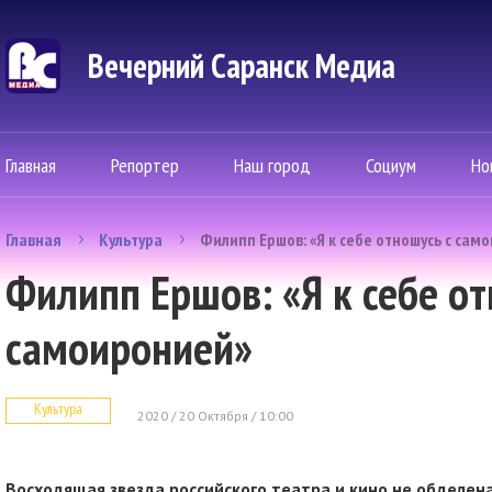
Вечерний Саранск Mедиа
Главная
Репортер
Наш город
Социум
Но
Главная
Культура
Филипп Ершов: «Я к себе отношусь с сам
Филипп Ершов: «Я к себе от
самоиронией»
Культура
2020 / 20 Октября / 10:00
Восходящая звезда российского театра и кино не обделен