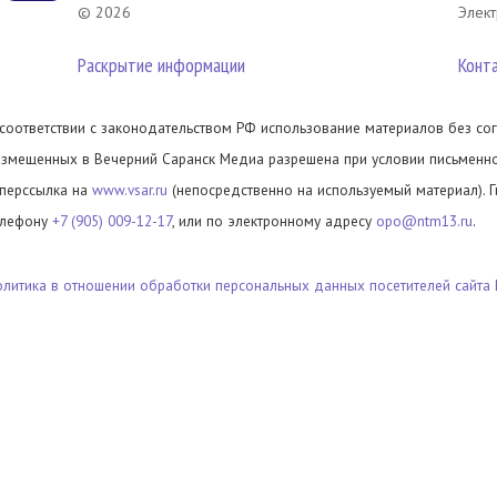
© 2026
Элект
Раскрытие информации
Конт
 соответствии с законодательством РФ использование материалов без сог
азмещенных в Вечерний Саранск Медиа разрешена при условии письменног
иперссылка на
www.vsar.ru
(непосредственно на используемый материал). 
елефону
+7 (905) 009-12-17
, или по электронному адресу
opo@ntm13.ru
.
олитика в отношении обработки персональных данных посетителей сайта