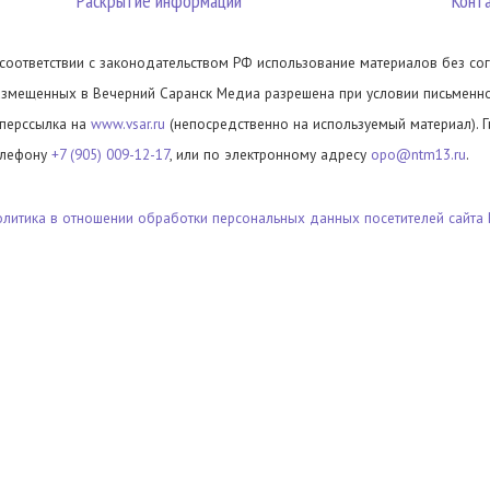
Раскрытие информации
Конт
 соответствии с законодательством РФ использование материалов без сог
азмещенных в Вечерний Саранск Медиа разрешена при условии письменног
иперссылка на
www.vsar.ru
(непосредственно на используемый материал). 
елефону
+7 (905) 009-12-17
, или по электронному адресу
opo@ntm13.ru
.
олитика в отношении обработки персональных данных посетителей сайта