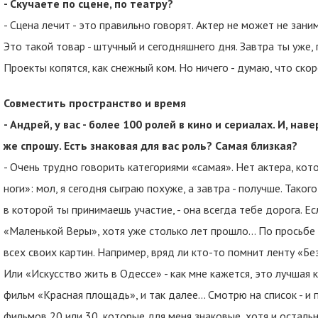
- Скучаете по сцене, по театру?
- Сцена лечит - это правильно говорят. Актер не может не зани
Это такой товар - штучный и сегодняшнего дня. Завтра ты уже,
Проекты копятся, как снежный ком. Но ничего - думаю, что скор
Совместить пространство и время
- Андрей, у вас - более 100 ролей в кино и сериалах. И, на
же спрошу. Есть знаковая для вас роль? Самая близкая?
- Очень трудно говорить категориями «самая». Нет актера, кот
ноги»: мол, я сегодня сыграю похуже, а завтра - получше. Тако
в которой ты принимаешь участие, - она всегда тебе дорога. Ес
«Маленькой Веры», хотя уже столько лет прошло… По просьбе
всех своих картин. Например, вряд ли кто-то помнит ленту «Бе
Или «Искусство жить в Одессе» - как мне кажется, это лучшая
фильм «Красная площадь», и так далее... Смотрю на список - и 
фильмов 20 или 30, которые для меня знаковые, хотя и осталь