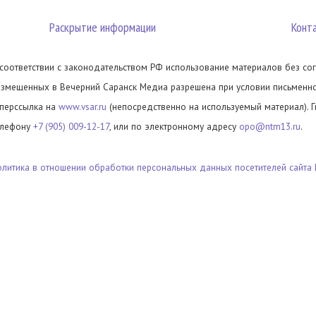
Раскрытие информации
Конт
 соответствии с законодательством РФ использование материалов без сог
азмещенных в Вечерний Саранск Медиа разрешена при условии письменног
иперссылка на
www.vsar.ru
(непосредственно на используемый материал). 
елефону
+7 (905) 009-12-17
, или по электронному адресу
opo@ntm13.ru
.
олитика в отношении обработки персональных данных посетителей сайта