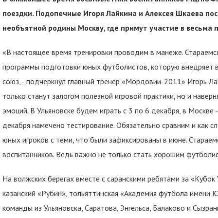
поездки. Подопечные Игоря Лайкина и Алексея Шкаева пос
необъятной родины Москву, где примут участие в весьма 
«В настоящее время тренировки проводим в манеже. Стараемся
программы подготовки юных футболистов, которую внедряет в
союз, - подчеркнул главный тренер «Мордовии-2011» Игорь Лайк
только станут залогом полезной игровой практики, но и навер
эмоций. В Ульяновске будем играть с 3 по 6 декабря, в Москве 
декабря намечено тестирование. Обязательно сравним и как с
юных игроков с теми, что были зафиксированы в июне. Старае
воспитанников. Ведь важно не только стать хорошим футболи
На волжских берегах вместе с саранскими ребятами за «Кубок
казанский «Рубин», тольяттинская «Академия футбола имени Ю
команды из Ульяновска, Саратова, Энгельса, Балаково и Сызра