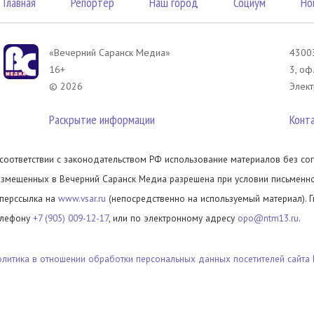
Главная
Репортер
Наш город
Социум
Но
«Вечерний Саранск Mедиа»
43003
16+
3, оф
© 2026
Элект
Раскрытие информации
Конт
 соответствии с законодательством РФ использование материалов без сог
азмещенных в Вечерний Саранск Медиа разрешена при условии письменног
иперссылка на
www.vsar.ru
(непосредственно на используемый материал). 
елефону
+7 (905) 009-12-17
, или по электронному адресу
opo@ntm13.ru
.
олитика в отношении обработки персональных данных посетителей сайта