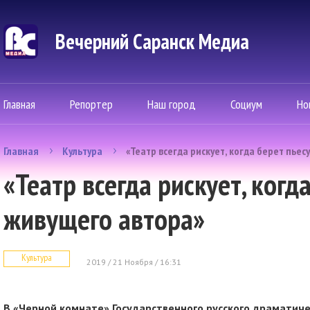
Вечерний Саранск Mедиа
Главная
Репортер
Наш город
Социум
Но
Главная
Культура
«Театр всегда рискует, когда берет пье
«Театр всегда рискует, когд
живущего автора»
Культура
2019 / 21 Ноября / 16:31
В «Черной комнате» Государственного русского драматич