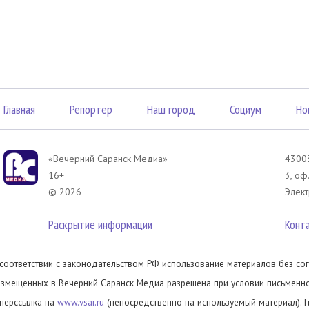
Главная
Репортер
Наш город
Социум
Но
«Вечерний Саранск Mедиа»
43003
16+
3, оф
© 2026
Элект
Раскрытие информации
Конт
 соответствии с законодательством РФ использование материалов без сог
азмещенных в Вечерний Саранск Медиа разрешена при условии письменног
иперссылка на
www.vsar.ru
(непосредственно на используемый материал). 