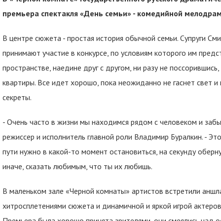
премьера спектакля «День семьи» - комедийной мелодрам
В центре сюжета - простая история обычной семьи. Супруги См
принимают участие в конкурсе, по условиям которого им предс
пространстве, наедине друг с другом, ни разу не поссорившись,
квартиры. Все идет хорошо, пока неожиданно не гаснет свет 
секреты.
- Очень часто в жизни мы находимся рядом с человеком и забы
режиссер и исполнитель главной роли Владимир Буралкин. - Эт
пути нужно в какой-то момент остановиться, на секунду оберну
иначе, сказать любимым, что ты их любишь.
В маленьком зале «Черной комнаты» артистов встретили аншл
хитросплетениями сюжета и динамичной и яркой игрой актеров
Премьера была хорошо принята зрителями, они смеялись над о