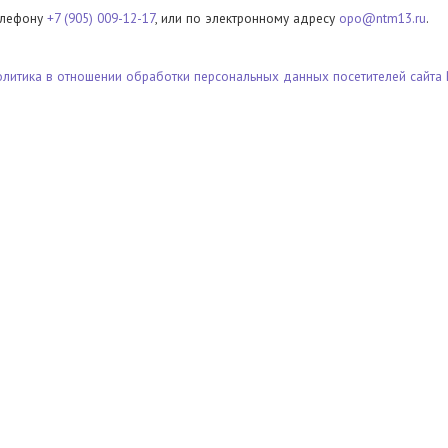
елефону
+7 (905) 009-12-17
, или по электронному адресу
opo@ntm13.ru
.
олитика в отношении обработки персональных данных посетителей сайта