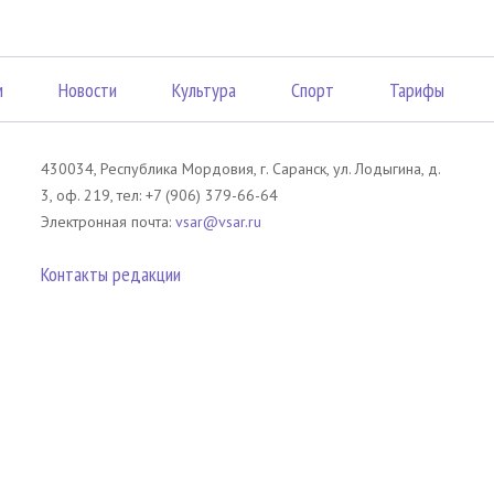
м
Новости
Культура
Спорт
Тарифы
430034, Республика Мордовия, г. Саранск, ул. Лодыгина, д.
3, оф. 219, тел: +7 (906) 379-66-64
Электронная почта:
vsar@vsar.ru
Контакты редакции
лов без согласия правообладателя является незаконным и влечет ответс
 письменного согласия правообладателя. При использовании материалов 
атериал). Гиперссылка должна располагаться в начале текстового мате
tm13.ru
.
телей сайта Вечерний Саранск Mедиа.
Оставаясь на сайте, Вы тем самым 