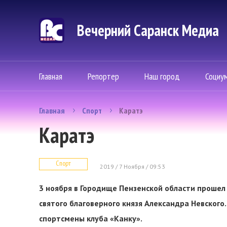
Вечерний Саранск Mедиа
Главная
Репортер
Наш город
Социу
Главная
Спорт
Каратэ
Каратэ
Спорт
2019 / 7 Ноября / 09:53
3 ноября в Городище Пензенской области прошел
святого благоверного князя Александра Невског
спортсмены клуба «Канку».