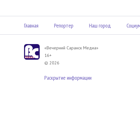
Главная
Репортер
Наш город
Социу
«Вечерний Саранск Mедиа»
16+
© 2026
Раскрытие информации
В соответствии с законодательством РФ использование материа
размещенных в Вечерний Саранск Медиа разрешена при условии
гиперссылка на
www.vsar.ru
(непосредственно на используемый м
телефону
+7 (905) 009-12-17
, или по электронному адресу
opo@n
Политика в отношении обработки персональных данных посети