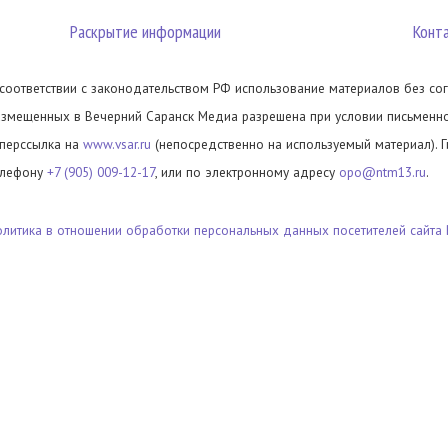
Раскрытие информации
Конт
 соответствии с законодательством РФ использование материалов без сог
азмещенных в Вечерний Саранск Медиа разрешена при условии письменног
иперссылка на
www.vsar.ru
(непосредственно на используемый материал). 
елефону
+7 (905) 009-12-17
, или по электронному адресу
opo@ntm13.ru
.
олитика в отношении обработки персональных данных посетителей сайта