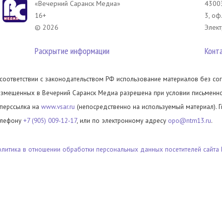
«Вечерний Саранск Mедиа»
43003
16+
3, оф
© 2026
Элект
Раскрытие информации
Конт
 соответствии с законодательством РФ использование материалов без сог
азмещенных в Вечерний Саранск Медиа разрешена при условии письменног
иперссылка на
www.vsar.ru
(непосредственно на используемый материал). 
елефону
+7 (905) 009-12-17
, или по электронному адресу
opo@ntm13.ru
.
олитика в отношении обработки персональных данных посетителей сайта