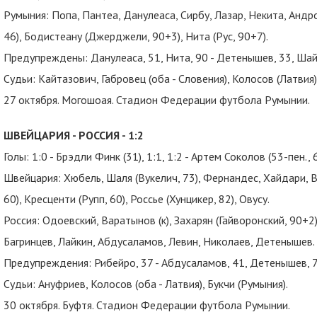
Румыния: Попа, Пантеа, Данулеаса, Сирбу, Лазар, Некита, Андро
46), Бодистеану (Джерджели, 90+3), Нита (Рус, 90+7).
Предупреждены: Данулеаса, 51, Нита, 90 - Детенышев, 33, Ша
Судьи: Кайтазович, Габровец (оба - Словения), Колосов (Латвия)
27 октября. Могошоая. Стадион Федерации футбола Румынии.
ШВЕЙЦАРИЯ - РОССИЯ - 1:2
Голы: 1:0 - Брэдли Финк (31), 1:1, 1:2 - Артем Соколов (53-пен., 6
Швейцария: Хюбель, Шаля (Вукелич, 73), Фернандес, Хайдари, В
60), Кресценти (Рупп, 60), Россье (Хунцикер, 82), Овусу.
Россия: Одоевский, Варатынов (к), Захарян (Гайворонский, 90+2)
Багринцев, Лайкин, Абдусаламов, Левин, Николаев, Детенышев.
Предупреждения: Рибейро, 37 - Абдусаламов, 41, Детенышев, 7
Судьи: Ануфриев, Колосов (оба - Латвия), Букчи (Румыния).
30 октября. Буфтя. Стадион Федерации футбола Румынии.