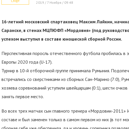
Спорт
2019 / 7 Ноября / 09:48
16-летний московский спартаковец Максим Лайкин, начин
Саранске, в стенах МЦПЮФП «Мордовия» (под руководством
успехом выступил в составе юношеской сборной России.
Перспективная поросль отечественного футбола пробилась в 
Европы 2020 года (U-17).
Турнир в 10-й отборочной группе принимала Румыния. Подопе
встречались со сверстниками из сборных Сан-Марино (7:0), Румы
хозяева соревнований уступили швейцарцам (0:1), шести очков
занять первое место.
Во всех трех матчах сын главного тренера «Мордовии-2011» 
составе и был заменен только в самом первом из них (в тот м
сборная себе уже обеспечила, да и уровень соперника позволял