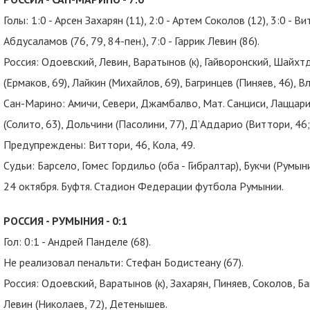
Голы: 1:0 - Арсен Захарян (11), 2:0 - Артем Соколов (12), 3:0 - В
Абдусаламов (76, 79, 84-пен.), 7:0 - Гаррик Левин (86).
Россия: Одоевский, Левин, Варатынов (к), Гайворонский, Шайхт
(Ермаков, 69), Лайкин (Михайлов, 69), Багринцев (Пиняев, 46), В
Сан-Марино: Амичи, Севери, Джамбалво, Мат. Санциси, Лаццари (
(Солито, 63), Дольчини (Пасолини, 77), Д’Аддарио (Виттори, 46; 
Предупреждены: Виттори, 46, Кола, 49.
Судьи: Барсело, Гомес Гордильо (оба - Гибралтар), Букчи (Румыни
24 октября. Буфтя. Стадион Федерации футбола Румынии.
РОССИЯ - РУМЫНИЯ - 0:1
Гол: 0:1 - Андрей Панделе (68).
Не реализовал пенальти: Стефан Бодистеану (67).
Россия: Одоевский, Варатынов (к), Захарян, Пиняев, Соколов, 
Левин (Николаев, 72), Детенышев.