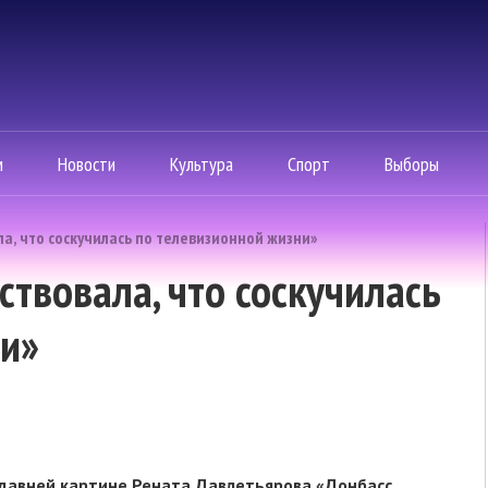
м
Новости
Культура
Спорт
Выборы
ла, что соскучилась по телевизионной жизни»
ствовала, что соскучилась
ни»
едавней картине Рената Давлетьярова «Донбасс.