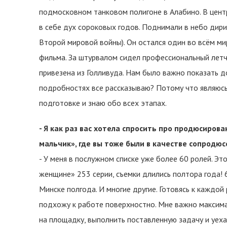
подмосковном танковом полигоне в Алабино. В цент
в себе дух сороковых годов. Поднимали в небо дир
Второй мировой войны). Он остался один во всём мир
фильма. За штурвалом сидел профессиональный летчи
привезена из Голливуда. Нам было важно показать д
подробностях все рассказываю? Потому что являюсь
подготовке и знаю обо всех этапах.
- Я как раз вас хотела спросить про продюсиров
мальчик», где вы тоже были в качестве сопродюс
- У меня в послужном списке уже более 60 ролей. Э
женщине» 253 серии, съемки длились полтора года!
Минске полгода. И многие другие. Готовясь к каждой
подхожу к работе поверхностно. Мне важно максима
на площадку, выполнить поставленную задачу и уехат