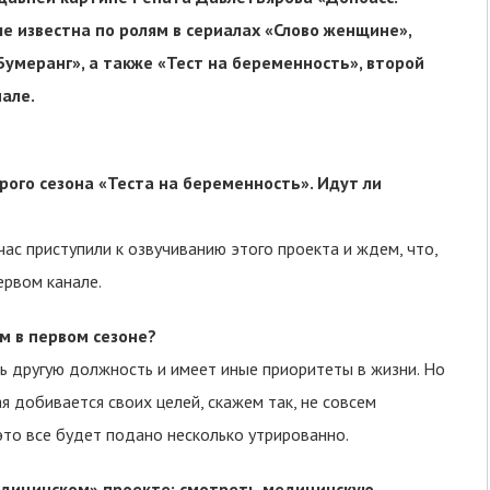
е известна по ролям в сериалах «Слово женщине»,
умеранг», а также «Тест на беременность», второй
нале.
рого сезона «Теста на беременность». Идут ли
час приступили к озвучиванию этого проекта и ждем, что,
ервом канале.
ем в первом сезоне?
рь другую должность и имеет иные приоритеты в жизни. Но
я добивается своих целей, скажем так, не совсем
это все будет подано несколько утрированно.
медицинском» проекте: смотреть медицинскую