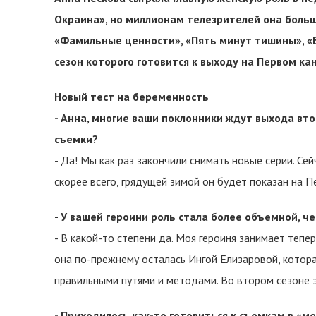
Окраина», но миллионам телезрителей она больш
«Фамильные ценности», «Пять минут тишины», «Б
сезон которого готовится к выходу на Первом ка
Новый тест на беременность
- Анна, многие ваши поклонники ждут выхода вто
съемки?
- Да! Мы как раз закончили снимать новые серии. Сей
скорее всего, грядущей зимой он будет показан на П
- У вашей героини роль стала более объемной, ч
- В какой-то степени да. Моя героиня занимает тепе
она по-прежнему осталась Ингой Елизаровой, котора
правильными путями и методами. Во втором сезоне 
- Приходилось как-то готовиться к съемкам в «