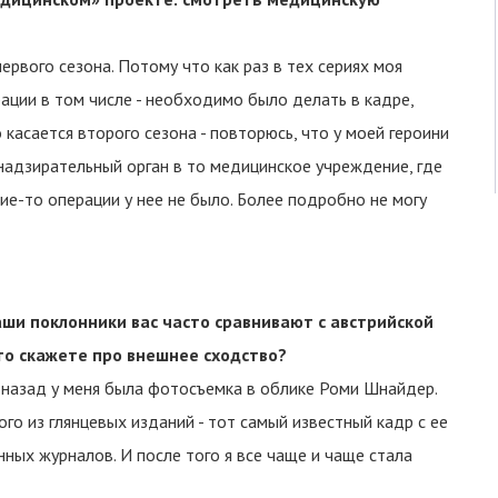
ервого сезона. Потому что как раз в тех сериях моя
рации в том числе - необходимо было делать в кадре,
касается второго сезона - повторюсь, что у моей героини
 надзирательный орган в то медицинское учреждение, где
ие-то операции у нее не было. Более подробно не могу
ваши поклонники вас часто сравнивают с австрийской
то скажете про внешнее сходство?
му назад у меня была фотосъемка в облике Роми Шнайдер.
го из глянцевых изданий - тот самый известный кадр с ее
ых журналов. И после того я все чаще и чаще стала