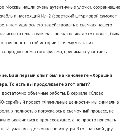
ре Москвы нашли очень аутентичные улочки, сохранившие
ижабль и настоящий Ил-2 (советский штурмовой самолет
е, и нам удалось его задействовать в съемках нашего
к-испытатель, а камера, запечатлевшая этот полёт, была
остоверность этой истории. Почему я в таких
 сопродюсером этого фильма, принимала участие в
ание. Ваш первый опыт был на киноленте «Хороший
ера. То есть вы продолжаете этот опыт?
то достаточно объемные работы. В сериале «Слово
 60-серийный проект «Фамильные ценности» мы снимали в
 роли, я полностью погружаюсь в съемочный процесс, не
льно включиться в происходящее, а не просто приехать
ь. Изучаю все досконально изнутри. Это знал мой друг