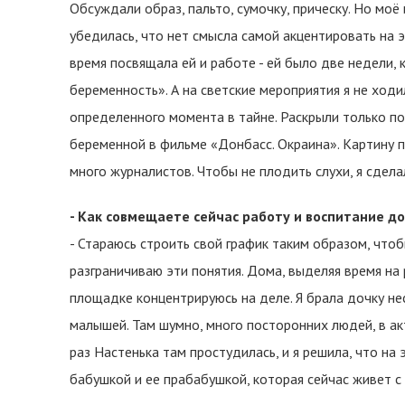
Обсуждали образ, пальто, сумочку, прическу. Но моё
убедилась, что нет смысла самой акцентировать на э
время посвящала ей и работе - ей было две недели, 
беременность». А на светские мероприятия я не ход
определенного момента в тайне. Раскрыли только посл
беременной в фильме «Донбасс. Окраина». Картину 
много журналистов. Чтобы не плодить слухи, я сдела
- Как совмещаете сейчас работу и воспитание д
- Стараюсь строить свой график таким образом, чтоб
разграничиваю эти понятия. Дома, выделяя время на
площадке концентрируюсь на деле. Я брала дочку нес
малышей. Там шумно, много посторонних людей, в ак
раз Настенька там простудилась, и я решила, что на 
бабушкой и ее прабабушкой, которая сейчас живет с 