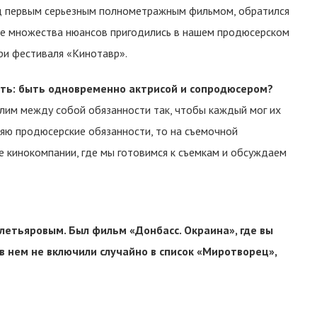
над первым серьезным полнометражным фильмом, обратился
ние множества нюансов пригодились в нашем продюсерском
ри фестиваля «Кинотавр».
ать: быть одновременно актрисой и сопродюсером?
лим между собой обязанности так, чтобы каждый мог их
лняю продюсерские обязанности, то на съемочной
се кинокомпании, где мы готовимся к съемкам и обсуждаем
летьяровым. Был фильм «Донбасс. Окраина», где вы
 в нем не включили случайно в список «Миротворец»,