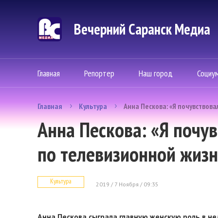
Вечерний Саранск Mедиа
Главная
Репортер
Наш город
Социу
Главная
Культура
Анна Пескова: «Я почувствова
Анна Пескова: «Я почув
по телевизионной жиз
Культура
2019 / 7 Ноября / 09:35
Анна Пескова сыграла главную женскую роль в н