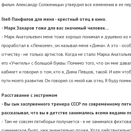
фильм. Александр Солженицын утвердил все изменения в ее пе
Глеб Панфилов для меня - крестный отец в кино.
- Марк Захаров тоже для вас значимый человек…
- Марк Анатольевич меня тоже хорошо понимал и душевно ко мн
проработал в «Ленкоме», он называл меня «Дима». А это - особ
отчеству - не только артистов. Когда не стало Марка Анатольев
его «Учитель» с большой буквы. Помимо того, что он мне давал 
кабинет и говорил о том, кто я, Дима Певцов, такой. И кем что
пути моего развития. Он говорил со мной как отец. Я буду помни
Расставание с экстримом
- Вы сын заслуженного тренера СССР по современному пят
рассказывал, что вы в детстве занимались всеми видами 
- Там не совсем пятиборье получается - я не занимался фехто
сценическое было, уже значительно позже. Хотя действительно 