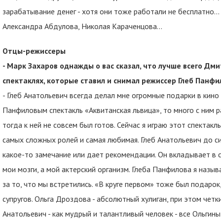
зарабатывание денег - хотя они тоже работали не бесплатно...
Александра Абдулова, Николая Караченцова…
Отцы-режиссеры
- Марк Захаров однажды о вас сказал, что лучше всего Дм
спектаклях, которые ставил и снимал режиссер Глеб Панфи
- Глеб Анатольевич всегда делал мне огромные подарки в кино 
Панфиловым спектакль «Аквитанская львица», то много с ним ра
тогда к ней не совсем был готов. Сейчас я играю этот спектакль
самых сложных ролей и самая любимая. Глеб Анатольевич до с
какое-то замечание или дает рекомендации. Он вкладывает в с
мои мозги, а мой актерский организм. Глеба Панфилова я назыв
за то, что мы встретились. «В круге первом» тоже был подарок
супругов. Ольга Дроздова - абсолютный хулиган, при этом четки
Анатольевич - как мудрый и талантливый человек - все Ольгины