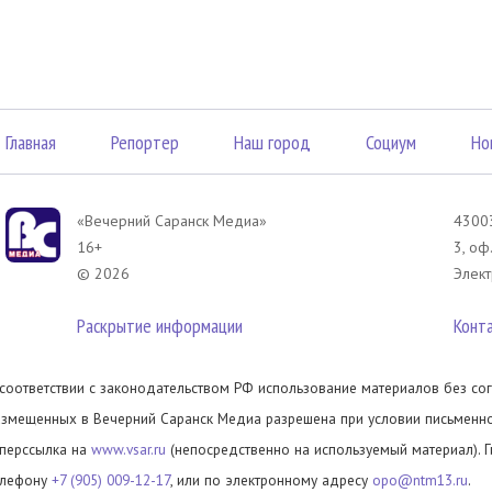
Главная
Репортер
Наш город
Социум
Но
«Вечерний Саранск Mедиа»
43003
16+
3, оф
© 2026
Элект
Раскрытие информации
Конт
 соответствии с законодательством РФ использование материалов без сог
азмещенных в Вечерний Саранск Медиа разрешена при условии письменног
иперссылка на
www.vsar.ru
(непосредственно на используемый материал). 
елефону
+7 (905) 009-12-17
, или по электронному адресу
opo@ntm13.ru
.