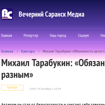
Вечерний Саранск Mедиа
Главная
Репортер
Наш город
Социум
Но
Главная
Культура
Михаил Тарабукин: «Обязанность артиста
Михаил Тарабукин: «Обязанн
разным»
Культура
2019 / 9 Октября / 10:39
Актером он стал от безысходности и считает себя завид