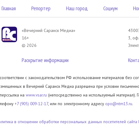
Главная
Репортер
Наш город
Социум
Но
«Вечерний Саранск Mедиа»
43003
16+
3, оф
© 2026
Элект
Раскрытие информации
Конт
 соответствии с законодательством РФ использование материалов без сог
азмещенных в Вечерний Саранск Медиа разрешена при условии письменног
иперссылка на
www.vsar.ru
(непосредственно на используемый материал). 
елефону
+7 (905) 009-12-17
, или по электронному адресу
opo@ntm13.ru
.
олитика в отношении обработки персональных данных посетителей сайта