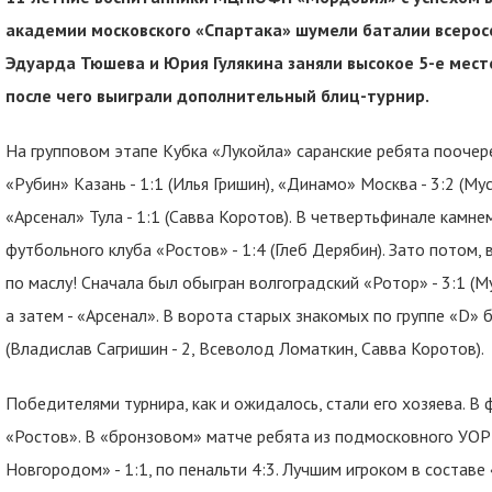
академии московского «Спартака» шумели баталии всеросс
Эдуарда Тюшева и Юрия Гулякина заняли высокое 5-е место
после чего выиграли дополнительный блиц-турнир.
На групповом этапе Кубка «Лукойла» саранские ребята поочер
«Рубин» Казань - 1:1 (Илья Гришин), «Динамо» Москва - 3:2 (Мус
«Арсенал» Тула - 1:1 (Савва Коротов). В четвертьфинале камн
футбольного клуба «Ростов» - 1:4 (Глеб Дерябин). Зато потом, 
по маслу! Сначала был обыгран волгоградский «Ротор» - 3:1 (М
а затем - «Арсенал». В ворота старых знакомых по группе «D»
(Владислав Сагришин - 2, Всеволод Ломаткин, Савва Коротов).
Победителями турнира, как и ожидалось, стали его хозяева. В 
«Ростов». В «бронзовом» матче ребята из подмосковного УОР
Новгородом» - 1:1, по пенальти 4:3. Лучшим игроком в состав