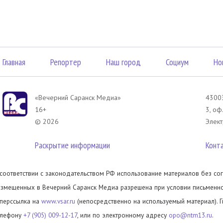
Главная
Репортер
Наш город
Социум
Но
«Вечерний Саранск Mедиа»
43003
16+
3, оф
© 2026
Элект
Раскрытие информации
Конт
 соответствии с законодательством РФ использование материалов без сог
азмещенных в Вечерний Саранск Медиа разрешена при условии письменног
иперссылка на
www.vsar.ru
(непосредственно на используемый материал). 
елефону
+7 (905) 009-12-17
, или по электронному адресу
opo@ntm13.ru
.