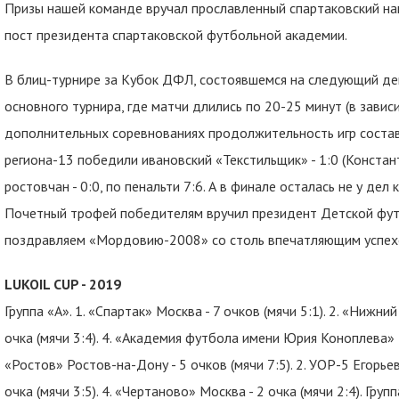
Призы нашей команде вручал прославленный спартаковский н
пост президента спартаковской футбольной академии.
В блиц-турнире за Кубок ДФЛ, состоявшемся на следующий ден
основного турнира, где матчи длились по 20-25 минут (в завис
дополнительных соревнованиях продолжительность игр состав
региона-13 победили ивановский «Текстильщик» - 1:0 (Констан
ростовчан - 0:0, по пенальти 7:6. А в финале осталась не у дел 
Почетный трофей победителям вручил президент Детской футб
поздравляем «Мордовию-2008» со столь впечатляющим успех
LUKOIL CUP - 2019
Группа «А». 1. «Спартак» Москва - 7 очков (мячи 5:1). 2. «Нижний
очка (мячи 3:4). 4. «Академия футбола имени Юрия Коноплева» То
«Ростов» Ростов-на-Дону - 5 очков (мячи 7:5). 2. УОР-5 Егорьевс
очка (мячи 3:5). 4. «Чертаново» Москва - 2 очка (мячи 2:4). Груп