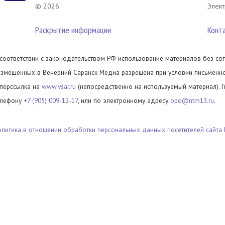
© 2026
Элект
Раскрытие информации
Конт
 соответствии с законодательством РФ использование материалов без сог
азмещенных в Вечерний Саранск Медиа разрешена при условии письменног
иперссылка на
www.vsar.ru
(непосредственно на используемый материал). 
елефону
+7 (905) 009-12-17
, или по электронному адресу
opo@ntm13.ru
.
олитика в отношении обработки персональных данных посетителей сайта