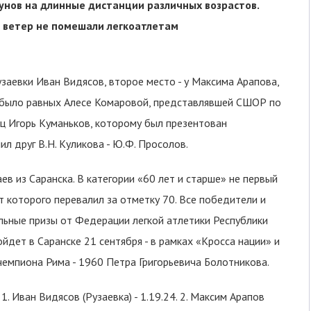
гунов на длинные дистанции различных возрастов.
й ветер не помешали легкоатлетам
заевки Иван Видясов, второе место - у Максима Арапова,
е было равных Алесе Комаровой, представлявшей СШОР по
ец Игорь Куманьков, которому был презентован
ил друг В.Н. Куликова - Ю.Ф. Просолов.
ев из Саранска. В категории «60 лет и старше» не первый
 которого перевалил за отметку 70. Все победители и
льные призы от Федерации легкой атлетики Республики
дет в Саранске 21 сентября - в рамках «Кросса нации» и
чемпиона Рима - 1960 Петра Григорьевича Болотникова.
. Иван Видясов (Рузаевка) - 1.19.24. 2. Максим Арапов