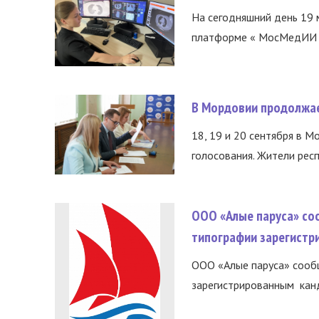
На сегодняшний день 19 
платформе « МосМедИИ ».
В Мордовии продолжае
18, 19 и 20 сентября в М
голосования. Жители респ
ООО «Алые паруса» со
типографии зарегистр
ООО «Алые паруса» сообщ
зарегистрированным канд