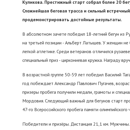
Куликова. Престижный старт собрал более 20 бе
Сложнейшая беговая трасса и сильный встречны
продемонстрировать достойные результаты.
В абсолютном зачете победил 18-летний бегун из Ру
на третьей позиции - Альберт Латышев. У женщин н
легкой атлетике. Среди ветеранов отличился рузаев
специальный приз - циркониевая кружка. Награду вруч
В возрастной группе 50-59 лет победил Василий Тага
год побеждает Александр Павлович Пугачев, возраст
призеры пробега получили медали, грамоты и специа
Мордовия. Следующий важный для бегунов старт прой
47-го Всероссийского пробега памяти олимпийского 
Победители и призёры. Дистанция 21,1 км. Мужчины. 1