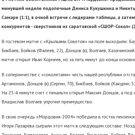
минувшей неделе подопечные Дениса Кукушкина и Никиты
Самаре (1:1), в очной встрече с лидерами таблицы, а зат
конкурентов - сверстников из саратовской «СШОР-Сокол» (2
В гостевом матче с «Крыльями Советов» на поле выходили: Бау
Бикбаев, Бойков (Фалеев, 22), Донцов (к), Волгаев, Казачинский
матче открыл Иван Корнеев, но за пять минут до конца основ
В соперничестве с «соколятами» честь нашей республики отста
Артамонов, Донцов (к) (Сергин, 70), Бикбаев, Бойков (Какурин, 5
На 25-й минуте счет с пенальти открыл Максим Донцов, а под 
Владислав Волгаев упрочил преимущество.
В свою очередь «Мордовия-2004» победила в гостях пензенски
Игоря Лазарева сыграли этот матч в следующем составе: Ноздри
Тишенков, Бурмистров, Ананьев, Козлов, Гродников, Хайров. В