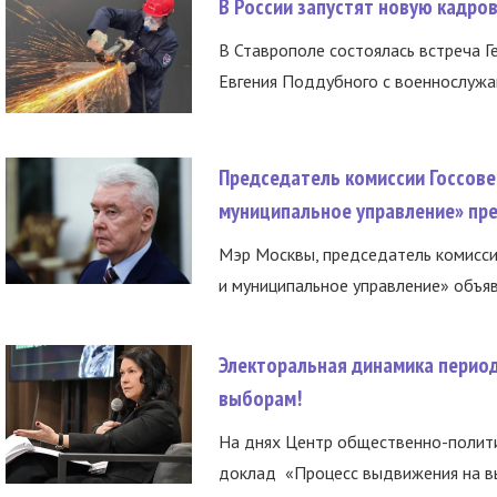
В России запустят новую кадро
В Ставрополе состоялась встреча Г
Евгения Поддубного с военнослужащ
Председатель комиссии Госсове
муниципальное управление» пре
Мэр Москвы, председатель комисси
и муниципальное управление» объяв
Электоральная динамика период
выборам!
На днях Центр общественно-полити
доклад «Процесс выдвижения на вы