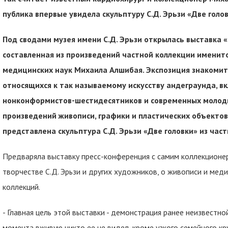
публика впервые увидела скульптуру С.Д. Эрьзи «Две голо
Под сводами музея имени С.Д. Эрьзи открылась выставка «
составленная из произведений частной коллекции именито
медицинских наук Михаила Алшибая. Экспозиция знакомит
относящихся к так называемому искусству андеграунда, вк
нонконформистов-шестидесятников и современных молоды
произведений живописи, графики и пластических объектов.
представлена скульптура С.Д. Эрьзи «Две головки» из час
Предваряла выставку пресс-конференция с самим коллекционе
творчестве С.Д. Эрьзи и других художников, о живописи и мед
коллекций.
- Главная цель этой выставки - демонстрация ранее неизвестно
момента вживую никто ее не видел, кроме узкого семейного круг