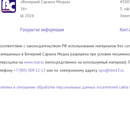
«Вечерний Саранск Mедиа»
43003
16+
3, оф
© 2026
Элект
Раскрытие информации
Конт
 соответствии с законодательством РФ использование материалов без сог
азмещенных в Вечерний Саранск Медиа разрешена при условии письменног
иперссылка на
www.vsar.ru
(непосредственно на используемый материал). 
елефону
+7 (905) 009-12-17
, или по электронному адресу
opo@ntm13.ru
.
олитика в отношении обработки персональных данных посетителей сайта