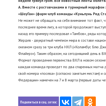
неделе грянул гром. Все новостные ленты облете
А. Вместе с ростовчанами в турнирный марафон 
«ШоуГан» (фарм-клуб команды «Куньлунь Ред Ста
Не может не обращать на себя внимание тот факт, ч
последнее время лигу, в которой продолжает высту
назад его примеру последовал «Тамбов», ряды кото
Жердев - двукратный чемпион мира в составе национ
океаном сразу за три клуба НХЛ («Коламбус Блю Д
Флайерз»). Таким образом, на сегодняшний день в ВХ
Формат проведения первенства ВХЛ в новом сезоне, 
каждая команда проведет по два спаренных матча др
свой номера «посева» (согласно занятым местам) и с
Федерации» намечен на 7 и 8 марта (первые даты че
Поделиться в соц. сетях: