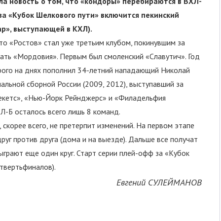
ла новость о том, что «кондоры» перебираются в ВХЛ-
за «Кубок Шелкового пути» включится пекинский
р», выступающей в КХЛ).
то «Ростов» стал уже третьим клубом, покинувшим за
пать «Мордовия». Первым был смоленский «Славутич». Год
рого на днях пополнил 34-летний нападающий Николай
альной сборной России (2009, 2012), выступавший за
жекетс», «Нью-Йорк Рейнджерс» и «Филадельфия
Л-Б осталось всего лишь 8 команд.
скорее всего, не претерпит изменений. На первом этапе
уг против друга (дома и на выезде). Дальше все получат
ыграют еще один круг. Старт серии плей-офф за «Кубок
твертьфиналов).
Евгений СУЛЕЙМАНОВ