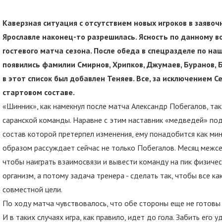
Каверзная ситуация с отсутствием новых игроков в заяво
Ярославле наконец-то разрешилась. Ясность по данному во
гостевого матча сезона. После обеда в спецразделе по н
появились фамилии Смирнов, Хрипков, Джумаев, Буранов, Б
в этот список был добавлен Теняев. Все, за исключением С
стартовом составе.
«Шинник», как намекнул после матча Александр Побегалов, та
саранской команды. Наравне с этим наставник «медведей» под
состав которой претерпел изменения, ему понадобится как ми
образом рассуждает сейчас не только Побегалов. Месяц межсез
чтобы наиграть взаимосвязи и вывести команду на пик физичес
организм, а потому задача тренера - сделать так, чтобы все 
совместной цели.
По ходу матча чувствовалось, что обе стороны еще не готовы
И в таких случаях игра, как правило, идет до гола. Забить его 