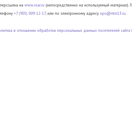
иперссылка на
www.vsar.ru
(непосредственно на используемый материал). 
елефону
+7 (905) 009-12-17
, или по электронному адресу
opo@ntm13.ru
.
олитика в отношении обработки персональных данных посетителей сайта