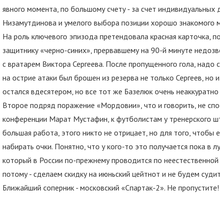
явного момента, по большому счету - за счет индивидуальных 
Низамутдинова и умелого выбора позиции хорошо знакомого 
На роль ключевого эпизода претендовала красная карточка, п
защитнику «черно-синих», прервавшему на 90-й минуте недоз
с вратарем Виктора Сергеева. После пропущенного гола, надо 
на острие атаки был брошен из резерва не только Сергеев, но
остался вдесятером, но все тот же Базелюк очень неаккуратно
Второе подряд поражение «Мордовии», что и говорить, не спос
конференции Марат Мустафин, к футболистам у тренерского ш
большая работа, этого никто не отрицает, но для того, чтобы 
набирать очки. Понятно, что у кого-то это получается пока в л
который в России по-прежнему проводится по неестественной 
потому - сделаем скидку на июньский цейтнот и не будем суди
Ближайший соперник - московский «Спартак-2». Не пропустите!