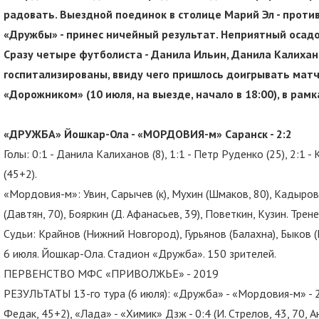
радовать. Выездной поединок в столице Марий Эл - проти
«Дружбы» - принес ничейный результат. Неприятный осадо
Сразу четыре футболиста - Данила Ильин, Данила Калихан
госпитализированы, ввиду чего пришлось доигрывать матч
«Дорожником» (10 июля, на выезде, начало в 18:00), в ра
«ДРУЖБА» Йошкар-Ола - «МОРДОВИЯ-м» Саранск - 2:2
Голы: 0:1 - Данила Калиханов (8), 1:1 - Петр Руденко (25), 2:1 
(45+2).
«Мордовия-м»: Увин, Сарычев (к), Мухин (Шмаков, 80), Кадыров,
(Давтян, 70), Бояркин (Д. Афанасьев, 39), Поветкин, Кузин. Тр
Судьи: Крайнов (Нижний Новгород), Гурьянов (Балахна), Быков 
6 июля. Йошкар-Ола. Стадион «Дружба». 150 зрителей.
ПЕРВЕНСТВО МФС «ПРИВОЛЖЬЕ» - 2019
РЕЗУЛЬТАТЫ 13-го тура (6 июля): «Дружба» - «Мордовия-м» - 2:2
Федак, 45+2), «Лада» - «Химик» Дзж - 0:4 (И. Стрелов, 43, 70, Ан