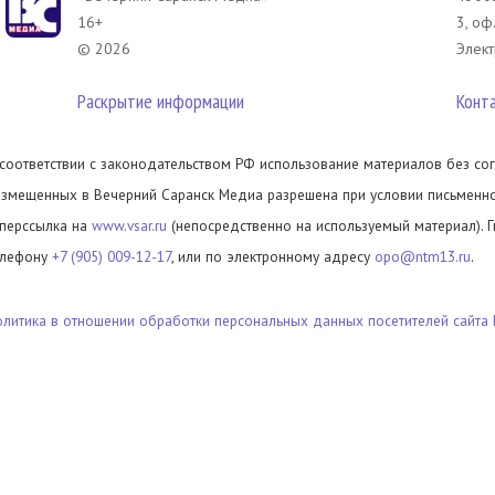
16+
3, оф
© 2026
Элект
Раскрытие информации
Конт
 соответствии с законодательством РФ использование материалов без сог
азмещенных в Вечерний Саранск Медиа разрешена при условии письменног
иперссылка на
www.vsar.ru
(непосредственно на используемый материал). 
елефону
+7 (905) 009-12-17
, или по электронному адресу
opo@ntm13.ru
.
олитика в отношении обработки персональных данных посетителей сайта