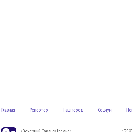
Главная
Репортер
Наш город
Социум
Но
«Вечерний Саранск Mедиа»
43003