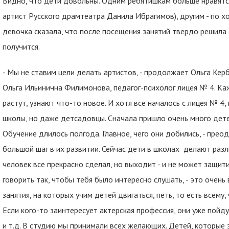
Видно, что дети довольны. Одним ребятишкам больше нравятся 
артист Русского драмтеатра Данила Ибрагимов), другим - по хо
девочка сказала, что после посещения занятий твердо решила с
получится.
- Мы не ставим цели делать артистов, - продолжает Ольга Керб
Ольга Ильинична Филимонова, педагог-психолог лицея № 4. Кажд
растут, узнают что-то новое. И хотя все началось с лицея № 4,
школы, но даже детсадовцы. Сначала пришло очень много детей
Обучение длилось полгода. Главное, чего они добились, - прео
большой шаг в их развитии. Сейчас дети в школах делают раз
человек все прекрасно сделал, но выходит - и не может защити
говорить так, чтобы тебя было интересно слушать, - это очень 
занятия, на которых учим детей двигаться, петь, то есть всему
Если кого-то заинтересует актерская профессия, они уже пойд
и т.д. В студию мы принимали всех желающих. Детей, которые з