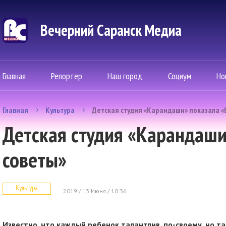
Вечерний Саранск Mедиа
Главная
Репортер
Наш город
Социум
Но
Главная
Культура
Детская студия «Карандаши» показала 
Детская студия «Карандаш
советы»
Культура
2019 / 13 Июня / 10:36
Известно, что каждый ребенок талантлив, по-своему, но т