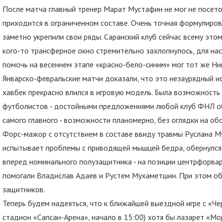
После матча главный тренер Марат Мустафин не мог не посето
приходится в ограниченном составе. Очень точная формулиров
заметно укрепили свои ряды. Саранский клуб сейчас всему эт
кого-то трансферное окно стремительно захлопнулось, для на
помочь на весеннем этапе «красно-бело-синим» мог тот же Ни
Январско-февральские матчи доказали, что это незаурядный и
хавбек прекрасно влился в игровую модель. Была возможность
футболистов - достойными предложениями любой клуб ФНЛ об
самого главного - возможности планомерно, без оглядки на об
Форс-мажор с отсутствием в составе ввиду травмы Руслана Му
испытывает проблемы с приводящей мышцей бедра, обернулся 
вперед номинального полузащитника - на позиции центрфорвар
помогали Владислав Адаев и Рустем Мухаметшин. При этом о
защитников.
Теперь будем надеяться, что к ближайшей выездной игре с «Че
стадион «Сапсан-Арена», начало в 15:00) хотя бы лазарет «Мо