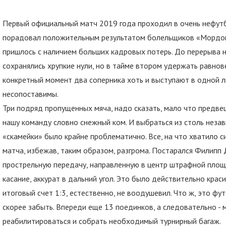
Первый официальный матч 2019 года проходил в очень нефутб
порадовал положительным результатом болельщиков «Мордов
пришлось с наличием больших кадровых потерь. До перерыва 
сохранялись хрупкие нули, но в тайме втором удержать равнов
конкретный момент два соперника хоть и выступают в одной л
несопоставимы.
Три подряд пропущенных мяча, надо сказать, мало что предвещ
нашу команду словно снежный ком. И выбраться из столь незав
«скамейки» было крайне проблематично. Все, на что хватило си
матча, избежав, таким образом, разгрома. Постарался Филипп
прострельную передачу, направленную в центр штрафной площа
касание, аккурат в дальний угол. Это было действительно крас
итоговый счет 1:3, естественно, не воодушевил. Что ж, это ф
скорее забыть. Впереди еще 13 поединков, а следовательно - 
реабилитироваться и собрать необходимый турнирный багаж.