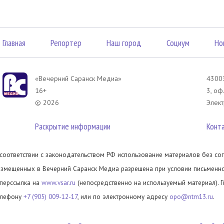
Главная
Репортер
Наш город
Социум
Но
«Вечерний Саранск Mедиа»
43003
16+
3, оф
© 2026
Элект
Раскрытие информации
Конт
 соответствии с законодательством РФ использование материалов без сог
азмещенных в Вечерний Саранск Медиа разрешена при условии письменног
иперссылка на
www.vsar.ru
(непосредственно на используемый материал). 
елефону
+7 (905) 009-12-17
, или по электронному адресу
opo@ntm13.ru
.