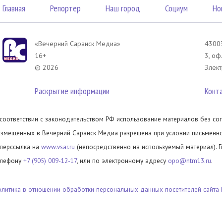
Главная
Репортер
Наш город
Социум
Но
«Вечерний Саранск Mедиа»
43003
16+
3, оф
© 2026
Элект
Раскрытие информации
Конт
 соответствии с законодательством РФ использование материалов без сог
азмещенных в Вечерний Саранск Медиа разрешена при условии письменног
иперссылка на
www.vsar.ru
(непосредственно на используемый материал). 
елефону
+7 (905) 009-12-17
, или по электронному адресу
opo@ntm13.ru
.
олитика в отношении обработки персональных данных посетителей сайта