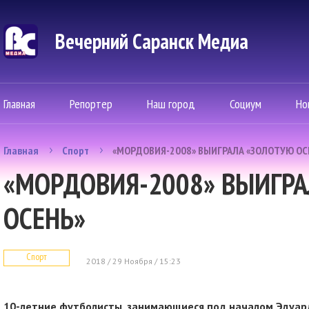
Вечерний Саранск Mедиа
Главная
Репортер
Наш город
Социум
Но
Главная
Спорт
«МОРДОВИЯ-2008» ВЫИГРАЛА «ЗОЛОТУЮ ОС
«МОРДОВИЯ-2008» ВЫИГР
ОСЕНЬ»
Спорт
2018 / 29 Ноября / 15:23
10-летние футболисты, занимающиеся под началом Эдуард