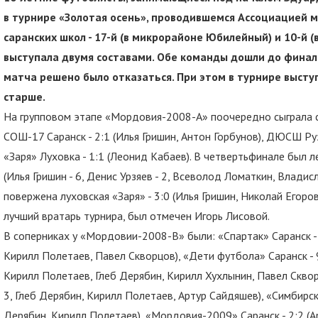
в турнире «Золотая осень», проводившемся Ассоциацией 
саранских школ - 17-й (в микрорайоне Юбилейный) и 10-й 
выступала двумя составами. Обе команды дошли до финала
матча решено было отказаться. При этом в турнире выст
старше.
На групповом этапе «Мордовия-2008-А» поочередно сыграла с
СОШ-17 Саранск - 2:1 (Илья Гришин, Антон Горбунов), ДЮСШ Рузае
«Заря» Луховка - 1:1 (Леонид Кабаев). В четвертьфинале был л
(Илья Гришин - 6, Денис Урзяев - 2, Всеволод Ломаткин, Влади
повержена луховская «Заря» - 3:0 (Илья Гришин, Николай Егоро
лучший вратарь турнира, был отмечен Игорь Лисовой.
В соперниках у «Мордовии-2008-В» были: «Спартак» Саранск - 7
Кирилл Полетаев, Павел Скворцов), «Дети футбола» Саранск - 9:
Кирилл Полетаев, Глеб Дерябин, Кирилл Хухлынин, Павел Сквор
3, Глеб Дерябин, Кирилл Полетаев, Артур Сайдяшев), «Симбирск»
Дерябин, Кирилл Полетаев), «Мордовия-2009» Саранск - 2:2 (А