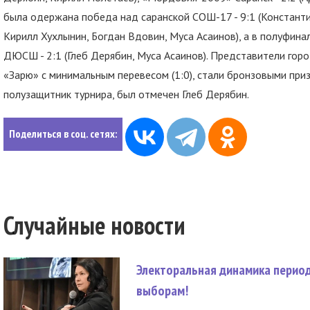
была одержана победа над саранской СОШ-17 - 9:1 (Константин 
Кирилл Хухлынин, Богдан Вдовин, Муса Асаинов), а в полуфина
ДЮСШ - 2:1 (Глеб Дерябин, Муса Асаинов). Представители гор
«Зарю» с минимальным перевесом (1:0), стали бронзовыми при
полузащитник турнира, был отмечен Глеб Дерябин.
Поделиться в соц. сетях:
Случайные новости
Электоральная динамика период
выборам!