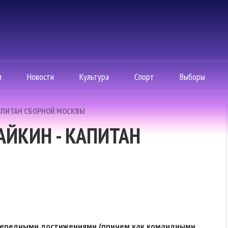
м
Новости
Культура
Спорт
Выборы
КАПИТАН СБОРНОЙ МОСКВЫ
АЙКИН - КАПИТАН
чередными достижениями (причем как командными,