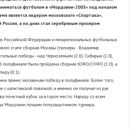
заниматься футболом в «Мордовии-2003» под началом
емя является лидером московского «Спартака»,
 России, а на днях стал серебряным призером
ов Российской Федерации и межрегиональных футбольных
овом этапе сборная Москвы (тренеры - Владимир
льные победы - над Черноземьем (2:0), Сибирью (1:0),
. В полуфинале была пройдена сборная ЮФО/СКФО (1:0), а
аду (0:1).
а принес москвичам победу в полуфинале. Более того,
 с капитанской повязкой, и именно он получал из рук
 почетный кубок за второе место. Наряду со всем
ца Мордовии лучшим полузащитником турнира.