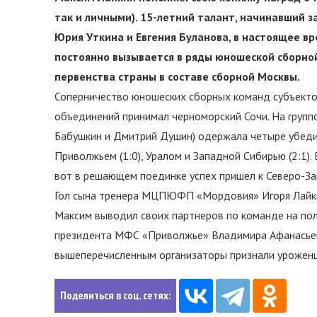
так и личными). 15-летний талант, начинавший 
Юрия Уткина и Евгения Буланова, в настоящее вр
постоянно вызывается в ряды юношеской сборной
первенства страны в составе сборной Москвы.
Соперничество юношеских сборных команд субъект
объединений принимал черноморский Сочи. На групп
Бабушкин и Дмитрий Душин) одержала четыре убедите
Приволжьем (1:0), Уралом и Западной Сибирью (2:1)
вот в решающем поединке успех пришел к Северо-Зап
Гол сына тренера МЦПЮФП «Мордовия» Игоря Лайкин
Максим выводил своих партнеров по команде на поле
президента МФС «Приволжье» Владимира Афанасьева
вышеперечисленным организаторы признали урожен
Поделиться в соц. сетях: