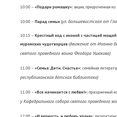
10.00 –
«Подари ромашку»:
акция, приуроченная ко
ул. Большевистская от Гл
10.00 –
Парад семьи
(
10.15 –
Крестный ход с иконой с частицей мощей
движение от Иоанно-Бо
муромских чудотворцев
(
святого праведного воина Феодора Ушакова)
11.00 –
«Семья. Дети. Счастье»:
семейная литерату
республиканская детская библиотека)
11.00 –
«Все начинается с любви!»:
праздничный ко
у Кафедрального собора святого праведного во
12.00 –
«И верность, и любовь храня»:
литературно