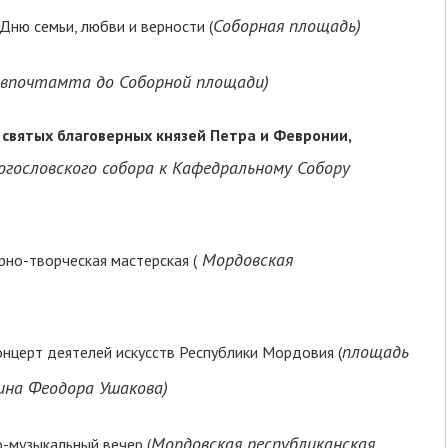
Соборная площадь)
 Дню семьи, любви и верности (
авпочтамта до Соборной площади)
 святых благоверных князей Петра и Февронии,
гословского собора к Кафедральному Собору
Мордовская
рно-творческая мастерская (
площадь
нцерт деятелей искусств Республики Мордовия (
ина Феодора Ушакова)
Мордовская республиканская
-музыкальный вечер (