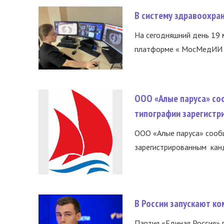
В систему здравоохра
На сегодняшний день 19 
платформе « МосМедИИ ».
ООО «Алые паруса» со
типографии зарегистр
ООО «Алые паруса» сообщ
зарегистрированным канд
В России запускают к
Партия «Единая Россия»