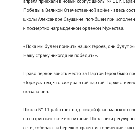
апреля приехали в новый корпус школы № 11 г. Сара
Победы в Великой Отечественной войне - здесь сост
школы Александре Саушкине, погибшем при исполнен
и посмертно награжденном орденом Мужества.
«Пока мы будем помнить наших героев, они будут жить
Нашу страну никогда не победить».
Право первой занять место за Партой Героя было п
«Горжусь тем, что сижу за этой партой. Торжествен
сказала она.
Школа № 11 работает под эгидой флангманского пр
на патриотическое воспитание. Школьники регулярно
сети, собирают и бережно хранят исторические факты