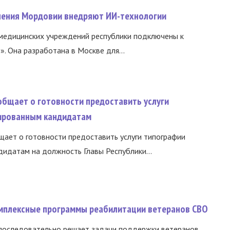
нения Мордовии внедряют ИИ-технологии
медицинских учреждений республики подключены к
 Она разработана в Москве для...
общает о готовности предоставить услуги
ированным кандидатам
ает о готовности предоставить услуги типографии
идатам на должность Главы Республики...
омплексные программы реабилитации ветеранов СВО
 последовательно решает задачи поддержки ветеранов