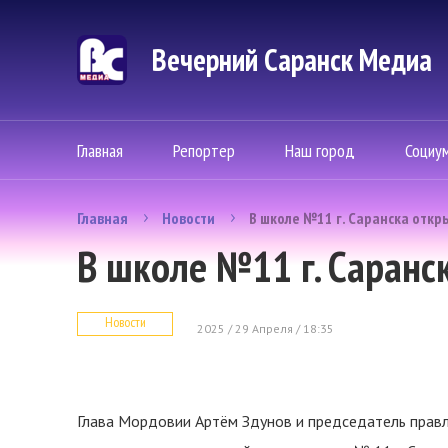
Вечерний Саранск Mедиа
Главная
Репортер
Наш город
Социу
Главная
Новости
В школе №11 г. Саранска откр
В школе №11 г. Саранс
Новости
2025 / 29 Апреля / 18:35
Глава Мордовии Артём Здунов и председатель правл