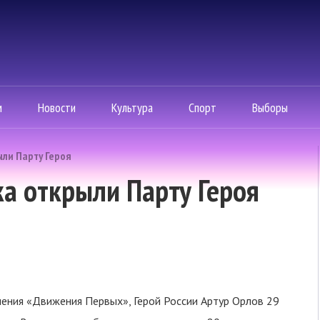
м
Новости
Культура
Спорт
Выборы
ыли Парту Героя
ка открыли Парту Героя
ения «Движения Первых», Герой России Артур Орлов 29