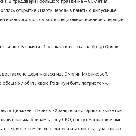
нска. В преддверии большого праздника – 80-летия
оялось открытие «Парты Героя» в память о выпускнике
ии воинского долга в ходе специальной военной операции
 вечно. В памяти - большая сила, - сказал Артур Орлов. -
редоставлено девятикласснице Эмилии Мясниковой.
но обещаю любить свою Родину и быть патриотом», -
оекта Движения Первых «Хранители истории» с акцентом
 пишут письма бойцам в зону СВО, плетут маскировочные
 о героях, в том числе о выпускниках школы - участниках