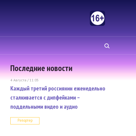
Последние новости
4 Августа / 11:05
Каждый третий россиянин еженедельно
сталкивается с дипфейками –
поддельными видео и аудио
Репортер