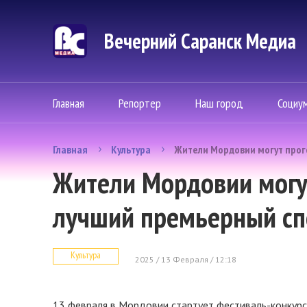
Вечерний Саранск Mедиа
Главная
Репортер
Наш город
Социу
Главная
Культура
Жители Мордовии могут прог
Жители Мордовии могут
лучший премьерный сп
Культура
2025 / 13 Февраля / 12:18
13 февраля в Мордовии стартует фестиваль-конкур