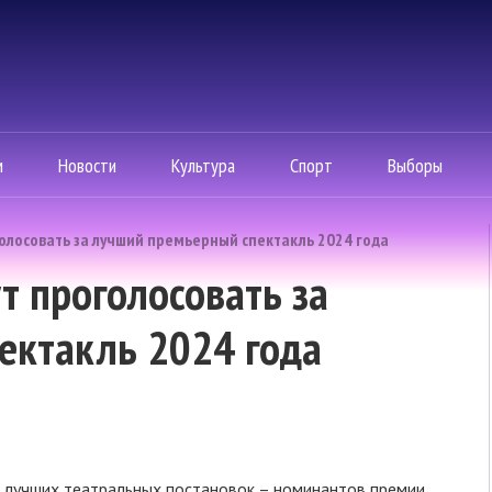
м
Новости
Культура
Спорт
Выборы
олосовать за лучший премьерный спектакль 2024 года
 проголосовать за
ектакль 2024 года
с лучших театральных постановок – номинантов премии