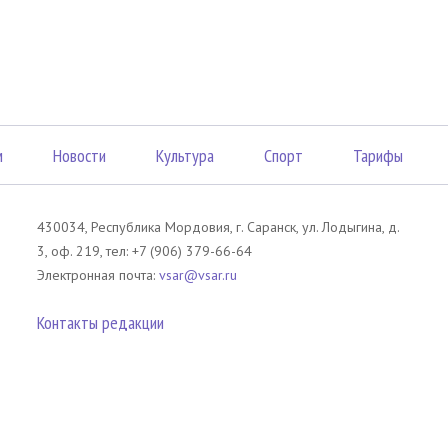
м
Новости
Культура
Спорт
Тарифы
430034, Республика Мордовия, г. Саранск, ул. Лодыгина, д.
3, оф. 219, тел: +7 (906) 379-66-64
Электронная почта:
vsar@vsar.ru
Контакты редакции
лов без согласия правообладателя является незаконным и влечет ответс
 письменного согласия правообладателя. При использовании материалов 
атериал). Гиперссылка должна располагаться в начале текстового мате