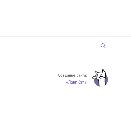
Создание сайта:
«Лонг Кэт»
твенность. Цитирование (целиком или частями) материалов
обязательное указание на источник цитирования -
риала. По вопросам цитирования материалов обращайтесь по