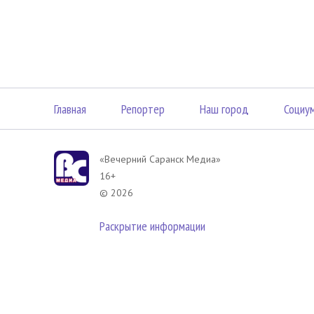
Главная
Репортер
Наш город
Социу
«Вечерний Саранск Mедиа»
16+
© 2026
Раскрытие информации
В соответствии с законодательством РФ использование материа
размещенных в Вечерний Саранск Медиа разрешена при условии
гиперссылка на
www.vsar.ru
(непосредственно на используемый м