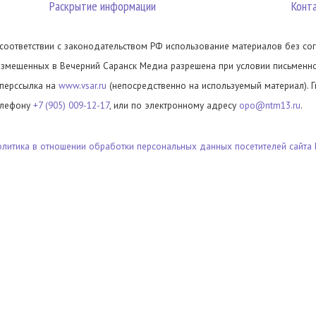
Раскрытие информации
Конт
 соответствии с законодательством РФ использование материалов без сог
азмещенных в Вечерний Саранск Медиа разрешена при условии письменног
иперссылка на
www.vsar.ru
(непосредственно на используемый материал). 
елефону
+7 (905) 009-12-17
, или по электронному адресу
opo@ntm13.ru
.
олитика в отношении обработки персональных данных посетителей сайта