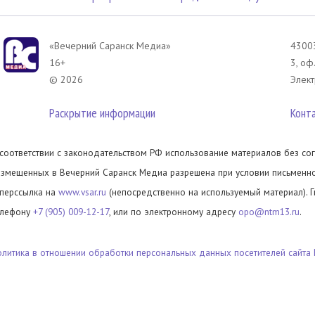
«Вечерний Саранск Mедиа»
43003
16+
3, оф
© 2026
Элект
Раскрытие информации
Конт
 соответствии с законодательством РФ использование материалов без сог
азмещенных в Вечерний Саранск Медиа разрешена при условии письменног
иперссылка на
www.vsar.ru
(непосредственно на используемый материал). 
елефону
+7 (905) 009-12-17
, или по электронному адресу
opo@ntm13.ru
.
олитика в отношении обработки персональных данных посетителей сайта