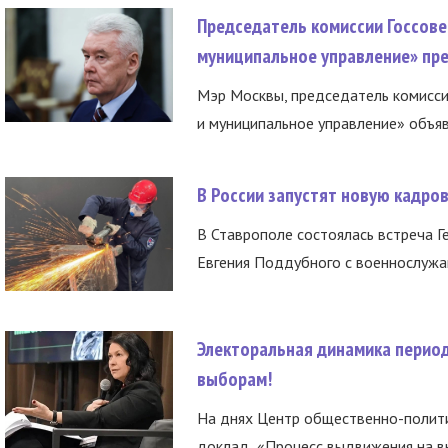
Председатель комиссии Госсове
муниципальное управление» пре
Мэр Москвы, председатель комисси
и муниципальное управление» объяв
В России запустят новую кадро
В Ставрополе состоялась встреча Г
Евгения Поддубного с военнослужащ
Электоральная динамика период
выборам!
На днях Центр общественно-полити
доклад «Процесс выдвижения на вы