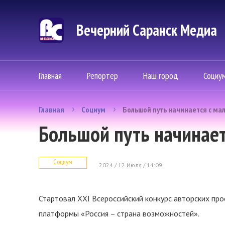
Вечерний Саранск Mедиа
Главная
Репортер
Наш город
Социу
Главная
Социум
Большой путь начинается с ма
Большой путь начинает
Социум
2024 / 12 Июля / 14:09
Стартовал XXI Всероссийский конкурс авторских пр
платформы «Россия – страна возможностей».