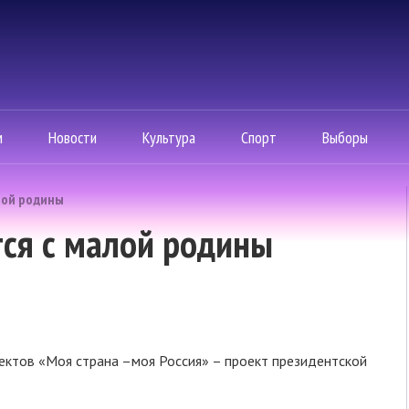
м
Новости
Культура
Спорт
Выборы
лой родины
ся с малой родины
оектов «Моя страна –моя Россия» – проект президентской