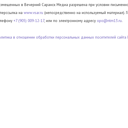
азмещенных в Вечерний Саранск Медиа разрешена при условии письменног
иперссылка на
www.vsar.ru
(непосредственно на используемый материал). 
елефону
+7 (905) 009-12-17
, или по электронному адресу
opo@ntm13.ru
.
олитика в отношении обработки персональных данных посетителей сайта