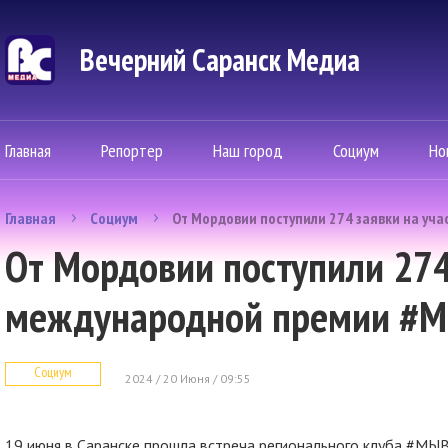
Вечерний Саранск Mедиа
Главная
Репортер
Наш город
Социум
Но
Главная
Социум
От Мордовии поступили 274 заявки на у
От Мордовии поступили 274 
международной премии #
Социум
2024 / 20 Июня / 09:55
19 июня в Саранске прошла встреча регионального клуба #МЫ